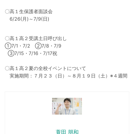
〇高１生保護者面談会
6/26(月)～7/9(日)
〇高１高２受講土日呼び出し
①7/1・7/2 ②7/8・7/9
③7/15・7/16・7/17祝
〇高１高２夏の全校イベントについて
実施期間：７月２３（日）～８月１９日（土）※４週間
蓑田 朋和