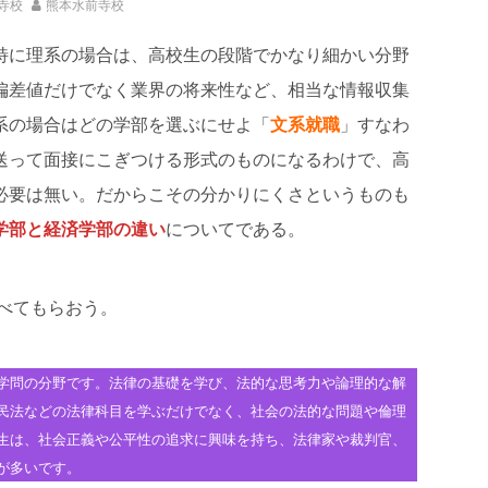
寺校
熊本水前寺校
特に理系の場合は、高校生の段階でかなり細かい分野
偏差値だけでなく業界の将来性など、相当な情報収集
系の場合はどの学部を選ぶにせよ「
文系就職
」すなわ
送って面接にこぎつける形式のものになるわけで、高
必要は無い。だからこその分かりにくさというものも
学部と経済学部の違い
についてである。
述べてもらおう。
学問の分野です。法律の基礎を学び、法的な思考力や論理的な解
民法などの法律科目を学ぶだけでなく、社会の法的な問題や倫理
生は、社会正義や公平性の追求に興味を持ち、法律家や裁判官、
が多いです。