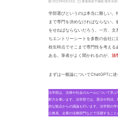
2023年6月23日
東進衛星予備校 熊本水前
学部選びというのは本当に難しい。
まで専門を決めなければならない。
をせねばならないだろう。一方、文
ちエントリーシートを多数の会社に
校生時点でそこまで専門性を考える
ある。筆者がよく聞かれるのが、
法
まずは一般論についてChatGPTに
法学部は、法律や社会のルールについて学ぶ
釈力を養います。法学部では、憲法や刑法、
的な観点からの議論も行います。法学部の学
公務員、企業の法務部門などで活躍すること