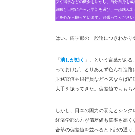
プや留学などの機会を活かし、自分自身を成
興味と目標に合った学部を選び、一歩踏み出
とを心から願っています。頑張ってください
はい。両学部の一般論につきわかり
「
潰しが効く
」、という言葉がある
っておけば、とりあえず色んな進路
財務官僚や銀行員など本来ならば経
大手を振ってきた。偏差値でももち
しかし、日本の国力の衰えとシンク
経済学部の方が偏差値も倍率も高く
合塾の偏差値を並べると下記の通り