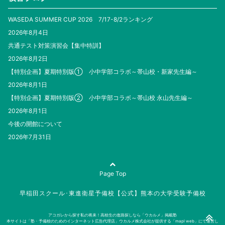
WASEDA SUMMER CUP 2026 7/17-8/2ランキング
2026年8月4日
共通テスト対策演習会【集中特訓】
2026年8月2日
【特別企画】夏期特別版① 小中学部コラボ～帯山校・新家先生編～
2026年8月1日
【特別企画】夏期特別版② 小中学部コラボ～帯山校 永山先生編～
2026年8月1日
今後の開館について
2026年7月31日
Page Top
早稲田スクール･東進衛星予備校【公式】熊本の大学受験予備校
アコガレから探す私の将来！高校生の進路探しなら「ウカルメ」掲載塾
本サイトは「塾・予備校のためのインターネット広告代理店」ウカルメ株式会社が提供する「mapl web」にて運営し