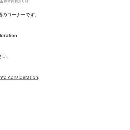
熊本県劇通り校
語のコーナーです。
deration
さい。
nto consideration
.