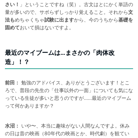
さい！
」ということですね（笑）。古文はとにかく単語の
量が多いので、サボらずしっかり覚えること。それから
文
法も
めちゃくちゃ
試験に出ます
から、今のうちから
基礎を
固めて
おいて損はないですよ。
最近のマイブームは…まさかの「肉体改
造」！？
前田：
勉強のアドバイス、ありがとうございます！とこ
ろで、普段の先生の「仕事以外の一面」についても気にな
っている生徒が多いと思うのですが……最近のマイブーム
って何かありますか？
水沼：
いや〜、本当に趣味がない人間なんですよ。休み
の日は昔の映画（80年代の映画とか、時代劇）を観てい