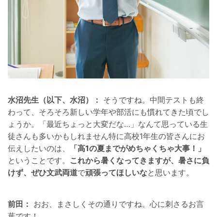
水沼先生（以下、水沼）：
そうですね。中間テストも終
わって、そろそろ新しい学年や部活にも慣れてきた頃でし
ょうか。「最近ちょっと大変だな…」なんて思っている生
徒さんも多いかもしれません特に高校1年生の皆さんにお
伝えしたいのは、
「高1の夏までがめちゃくちゃ大事！」
ということです。
これから暑くなってきますが、暑さに負
けず、ぜひ文武両道
で
頑張ってほしいな
と思います。
前田：
おお、まさしくその通りですね。心に刺さるお言
葉です！