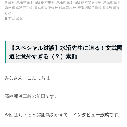
所前校
,
東進衛星予備校 熊本東校
,
東進衛星予備校 熊本水前寺校
,
東進衛星予
備校 熊本浄行寺校
,
東進衛星予備校 熊本清水校
,
東進衛星予備校 熊本県劇通
り校
前田 武範
【スペシャル対談】水沼先生に迫る！文武両
道と意外すぎる（？）素顔
みなさん、こんにちは！
高校部健軍校の前田です。
今回はちょっと雰囲気をかえて、
インタビュー形式
です。