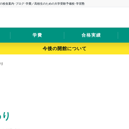
の校舎案内･ブログ･学費／高校生のための大学受験予備校･学習塾
学費
合格実績
今後の開館について
わり
わり