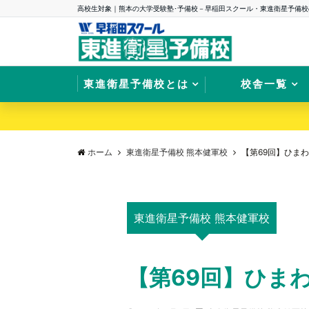
高校生対象｜熊本の大学受験塾･予備校－早稲田スクール・東進衛星予備校
東進衛星予備校とは
校舎一覧
ホーム
東進衛星予備校 熊本健軍校
【第69回】ひま
東進衛星予備校 熊本健軍校
【第69回】ひま