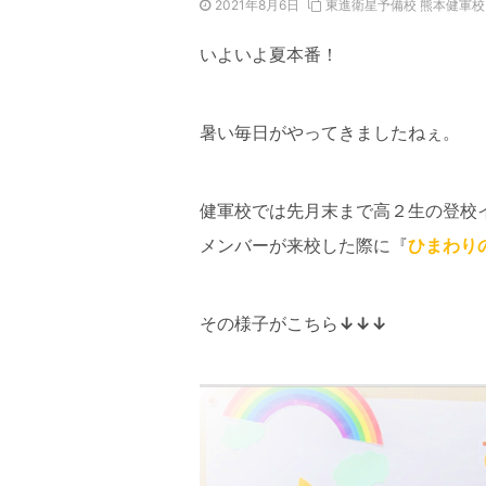
2021年8月6日
東進衛星予備校 熊本健軍校
いよいよ夏本番！
暑い毎日がやってきましたねぇ。
健軍校では先月末まで高２生の登校
メンバーが来校した際に『
ひまわり
その様子がこちら
↓↓↓