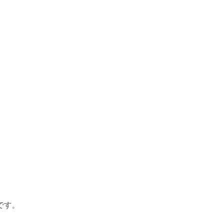
、
です。