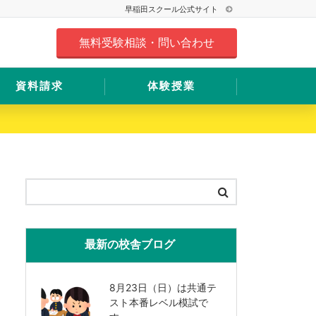
早稲田スクール公式サイト
無料受験相談・問い合わせ
資料請求
体験授業
最新の校舎ブログ
8月23日（日）は共通テ
スト本番レベル模試で