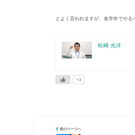
とよく言われますが、各学年でやる
松崎 光洋
+3
前のページへ