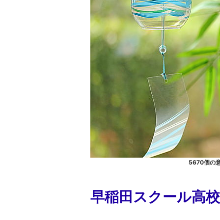
5670個
早稲田スクール高