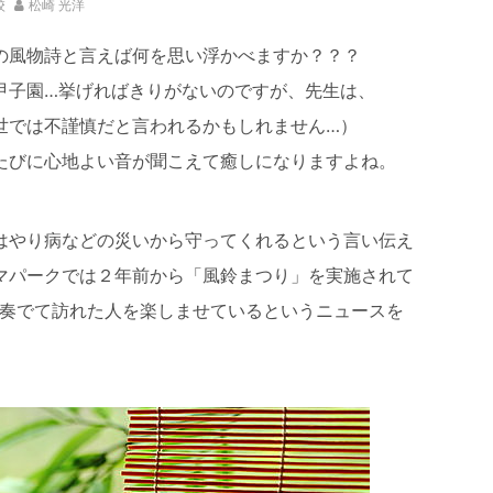
校
松崎 光洋
夏の風物詩と言えば何を思い浮かべますか？？？
、甲子園…挙げればきりがないのですが、先生は、
ご時世では不謹慎だと言われるかもしれません…）
たびに心地よい音が聞こえて癒しになりますよね。
はやり病などの災いから守ってくれるという言い伝え
マパークでは２年前から「風鈴まつり」を実施されて
を奏でて訪れた人を楽しませているというニュースを