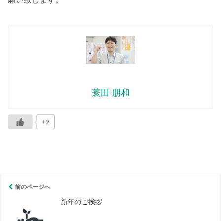
蓑田 朋和
+2
前のページへ
新年のご挨拶