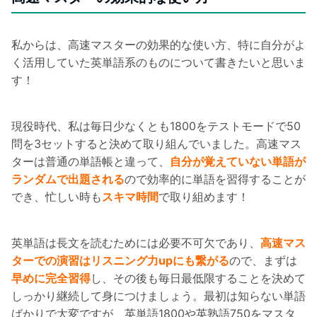
私からは、高速マスターの効果的な使い方、特に自分がよ
く活用していた英単語系のものについて書きたいと思いま
す！
現役時代、私は毎日少なくとも1800をテストモードで50
問を3セットすると決めて取り組んでいました。高速マス
ターは普通の単語帳と違って、
自分が覚えていない単語が
ランダムで出題される
ので効率的に単語を習得することが
でき、忙しい時も
スキマ時間
で取り組めます！
英単語は長文を読むためには必要不可欠であり、
高速マス
ターでの演習はリスニング力upにも繋がる
ので、まずは
早めに完全習得
し、その後も毎日最低限することを決めて
しっかり継続して身につけましょう。最初は知らない単語
ばかりで大変ですが、英単語1800や英熟語750をマスタ