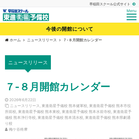
早稲田スクール公式サイト
Menu
今後の開館について
ホーム
ニュースリリース
７-８月開館カレンダー
ニュースリリース
７-８月開館カレンダー
2026年6月22日
ニュースリリース
,
東進衛星予備校 熊本健軍校
,
東進衛星予備校 熊本市役
所前校
,
東進衛星予備校 熊本東校
,
東進衛星予備校 熊本水前寺校
,
東進衛星予
備校 熊本浄行寺校
,
東進衛星予備校 熊本清水校
,
東進衛星予備校 熊本県劇通
り校
梅ケ谷柊摩