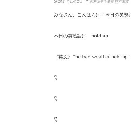
2021年2月12日
東進衛星予備校 熊本東校
みなさん、こんばんは！今日の英熟
本日の英熟語は
hold up
〈英文〉The bad weather held up th
👇
👇
👇