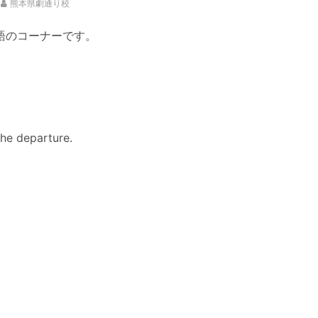
熊本県劇通り校
語のコーナーです。
e departure.