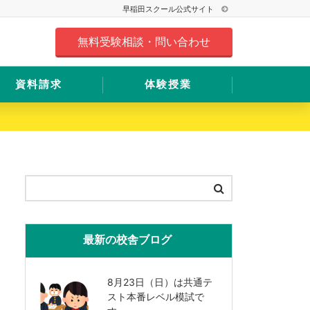
早稲田スクール公式サイト
無料受験相談・問い合わせ
資料請求
体験授業
最新の校舎ブログ
8月23日（日）は共通テ
スト本番レベル模試で