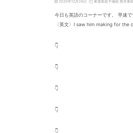
2020年12月24日
東進衛星予備校 熊本東
今日も英語のコーナーです。 早速
〈英文〉I saw him making for t
👇
👇
👇
👇
👇