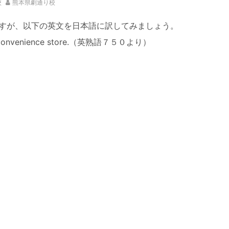
校
熊本県劇通り校
ですが、以下の英文を日本語に訳してみましょう。
he convenience store.（英熟語７５０より）