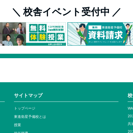
＼ 校舎イベント受付中 ／
サイトマップ
校
トップページ
WA
20
東進衛星予備校とは
共
授業
20