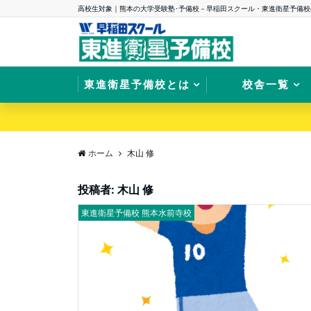
高校生対象｜熊本の大学受験塾･予備校－早稲田スクール・東進衛星予備校
東進衛星予備校とは
校舎一覧
ホーム
木山 修
投稿者:
木山 修
東進衛星予備校 熊本水前寺校