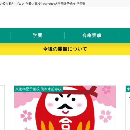
の校舎案内･ブログ･学費／高校生のための大学受験予備校･学習塾
学費
合格実績
今後の開館について
東進衛星予備校 熊本水前寺校