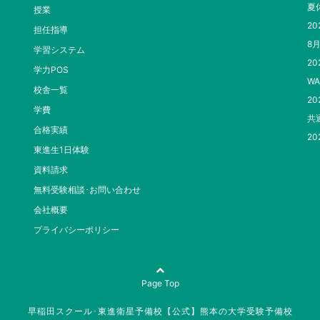
夏
授業
20
担任指導
8
学習システム
20
学力POS
WA
校舎一覧
20
学費
共
合格実績
20
東進生1日体験
資料請求
無料受験相談･お問い合わせ
会社概要
プライバシーポリシー
Page Top
早稲田スクール･東進衛星予備校【公式】熊本の大学受験予備校