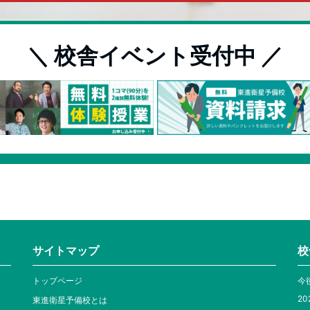
＼ 校舎イベント受付中 ／
サイトマップ
校
トップページ
今
20
東進衛星予備校とは